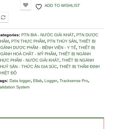
ADD TO WISHLIST
COMPARE
ategories:
PTN BIA - NƯỚC GIẢI KHÁT
,
PTN DƯỢC
PHẨM
,
PTN THỰC PHẨM
,
PTN THỦY SẢN
,
THIẾT BỊ
GÀNH DƯỢC PHẨM - BỆNH VIỆN - Y TẾ
,
THIẾT BỊ
GÀNH HOÁ CHẤT - MỸ PHẨM
,
THIẾT BỊ NGÀNH
HỰC PHẨM - NƯỚC GIẢI KHÁT
,
THIẾT BỊ NGÀNH
HUỶ SẢN - THỨC ĂN GIA SÚC
,
THIẾT BỊ THẨM ĐỊNH
HIỆT ĐỘ
ags:
Data logger
,
Ellab
,
Logger
,
Tracksense Pro
,
alidation System