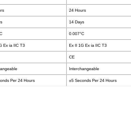
rs
24 Hours
ys
14 Days
°C
0.007°C
G Ex ia IIC T3
Ex II 1G Ex ia IIC T3
CE
hangeable
Interchangeable
onds Per 24 Hours
±5 Seconds Per 24 Hours