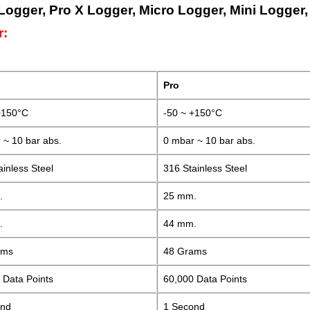
 Logger, Pro X Logger, Micro Logger, Mini Logge
r:
Pro
+150°C
-50 ~ +150°C
 ~ 10 bar abs.
0 mbar ~ 10 bar abs.
ainless Steel
316 Stainless Steel
.
25 mm.
.
44 mm.
ams
48 Grams
 Data Points
60,000 Data Points
cond
1 Second