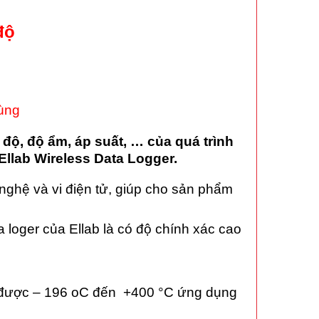
độ
rùng
 độ, độ ẩm, áp suất, … của quá trình
llab Wireless Data Logger.
 nghệ và vi điện tử, giúp cho sản phẩm
a loger của Ellab là có độ chính xác cao
 đo được – 196 oC đến +400 °C ứng dụng