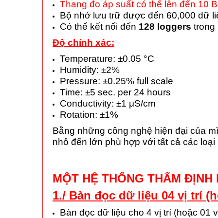
Thang đo áp suất có thể lên đến 10 B
Bộ nhớ lưu trữ được đến 60,000 dữ li
Có thể kết nối đến
128 loggers
trong 
Độ chính xác:
Temperature: ±0.05 °C
Humidity: ±2%
Pressure: ±0.25% full scale
Time: ±5 sec. per 24 hours
Conductivity: ±1 μS/cm
Rotation: ±1%
Bằng những công nghệ hiện đại của mình
nhỏ đến lớn phù hợp với tất cả các loại
MỘT HỆ THỐNG THẨM ĐỊNH
1./ Bàn đọc dữ liệu 04 vị trí 
Bàn đọc dữ liệu cho 4 vị trí (hoặc 01