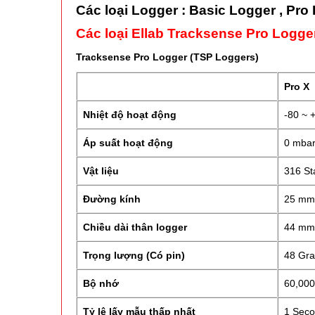
Các loại Logger : Basic Logger , Pro
Các loại Ellab Tracksense Pro Logge
Tracksense Pro Logger (TSP Loggers)
Pro X
Nhiệt độ hoạt động
-80 ~ 
Áp suất hoạt động
0 mbar
Vật liệu
316 St
Đường kính
25 mm
Chiều dài thân logger
44 mm
Trọng lượng (Có pin)
48 Gr
Bộ nhớ
60,000
Tỷ lệ lấy mẫu thấp nhất
1 Se