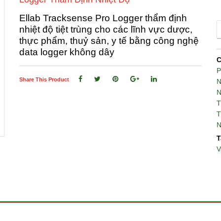
Ellab Tracksense Pro Logger thẩm định
nhiệt độ tiệt trùng cho các lĩnh vực dược,
thực phẩm, thuỷ sản, y tế bằng công nghệ
data logger không dây
C
Share This Product
N
N
T
T
N
T
V