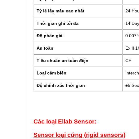
Tỷ lệ lấy mẫu cao nhất
24 Hou
Thời gian ghi tối đa
14 Da
Độ phân giải
0.007
An toàn
Ex II 1
Tiêu chuẩn an toàn điện
CE
Loại cảm biến
Interc
Độ chính xác thời gian
±5 Sec
Các loại Ellab Sensor:
Sensor loại cứng (rigid sensors)