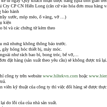
 kể từ ngày Quý khách nhận được hàng (quá thời gian trên 
i Cty CP CN Hiển Long (căn cứ vào hóa đơn mua hàng và
g bảo hành
 (trầy xước, móp méo, ố vàng, vỡ …)
ụ kiện
o bì và các chứng từ kèm theo
u mã nhưng không thông báo trước.
 gây hỏng hóc thiết bị, máy móc.
ngoài như rách bao bì, bong tróc, bể vỡ,…
n đặt hàng (sản xuất theo yêu cầu) sẽ không được trả lại
chỉ công ty trên website
www.hiltekvn.com
hoặc
www.hien
trả.
ân viên kỹ thuật của công ty thì việc đổi hàng sẽ được thự
lại do lỗi của của nhà sản xuất.