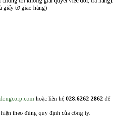
chúng tôi không giải quyết việc đổi, trả hàng).
 giấy tờ giao hàng)
.
longcorp.com
hoặc liên hệ
028.6262 2862
để
c hiện theo đúng quy định của công ty.