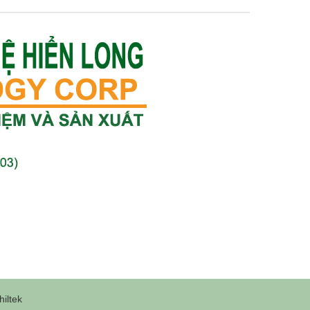
iltek