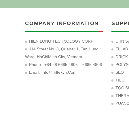
COMPANY INFORMATION
SUPP
HIEN LONG TECHNOLOGY CORP
CHN Sp
114 Street No. 8, Quarter 1, Tan Hung
ELLAB
Ward, HoChiMinh City, Vietnam
DRICK
Phone : +84 28 6685 4805 – 6685 4806
POLYS
Email:
Info@hiltekvn.com
SEO
TILO
TQC S
THER
YUAN