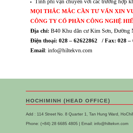
Tính phí vận chuyển với các trường hợp k
MỌI THẮC MẮC CẦN TƯ VẤN XIN VU
CÔNG TY CỔ PHẦN CÔNG NGHỆ HI
Địa chỉ:
B40 Khu dân cư Kim Sơn, Đường N
Điện thoại:
028 – 62622862 / Fax: 028 –
Email
:
info@hiltekvn.com
HOCHIMINH (HEAD OFFICE)
Add : 114 Street No. 8 Quarter 1, Tan Hung Ward, HoChi
Phone: (+84) 28 6685 4805 | Email:
info@hiltekvn.com