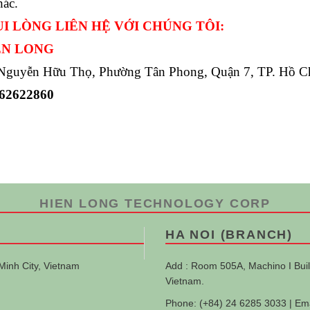
hác.
I LÒNG LIÊN HỆ VỚI CHÚNG TÔI:
ỂN LONG
guyễn Hữu Thọ, Phường Tân Phong, Quận 7, TP. Hồ C
 62622860
HIEN LONG TECHNOLOGY CORP
HA NOI (BRANCH)
Minh City, Vietnam
Add : Room 505A, Machino I Buil
Vietnam.
Phone: (+84) 24 6285 3033 | Em