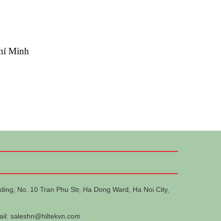
hí Minh
ding, No. 10 Tran Phu Str, Ha Dong Ward, Ha Noi City,
ail:
saleshn@hiltekvn.com