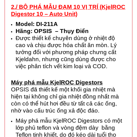
2./ BỘ PHÁ MẪU
ĐẠM 10 VỊ TRÍ (KjelROC
Digestor 10 – Auto Unit)
Model: DI-211A
Hãng: OPSIS – Thụy Điển
Được thiết kế chuyên dùng ở nhiệt độ
cao và chịu được hóa chất ăn mòn. Lý
tưởng đối với phương pháp chưng cất
Kjeldahn, nhưng cũng dùng được cho
việc phân tích vết kim loại và COD.
Máy phá mẫu KjelROC Digestors
OPSIS đã thiết kế một khối gia nhiệt mà
hiện tại không chỉ gia nhiệt đồng nhất mà
còn có thể hút hơi đều từ tất cả các ống,
nhờ vào cấu trúc ống xả độc đáo.
Máy phá mẫu KjelROC Digestors có một
lớp phủ teflon và vòng đệm dày bằng
Teflon tinh khiết, do đó kéo dài tuổi thọ