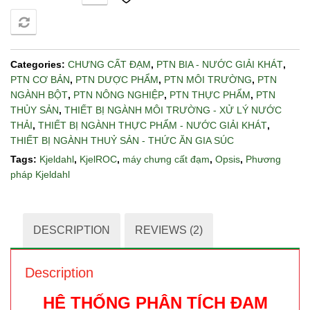
COMPARE
Categories:
CHƯNG CẤT ĐẠM
,
PTN BIA - NƯỚC GIẢI KHÁT
,
PTN CƠ BẢN
,
PTN DƯỢC PHẨM
,
PTN MÔI TRƯỜNG
,
PTN
NGÀNH BỘT
,
PTN NÔNG NGHIỆP
,
PTN THỰC PHẨM
,
PTN
THỦY SẢN
,
THIẾT BỊ NGÀNH MÔI TRƯỜNG - XỬ LÝ NƯỚC
THẢI
,
THIẾT BỊ NGÀNH THỰC PHẨM - NƯỚC GIẢI KHÁT
,
THIẾT BỊ NGÀNH THUỶ SẢN - THỨC ĂN GIA SÚC
Tags:
Kjeldahl
,
KjelROC
,
máy chưng cất đạm
,
Opsis
,
Phương
pháp Kjeldahl
DESCRIPTION
REVIEWS (2)
Description
HỆ THỐNG PHÂN TÍCH ĐẠM