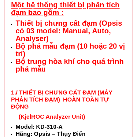
Một hệ thống thiết bị phân tích
đạm bao gồm :
Thiết bị chưng cất đạm (Opsis
có 03 model: Manual, Auto,
Analyser)
Bộ phá mẫu đạm (10 hoặc 20 vị
trí)
Bộ trung hòa khí cho quá trình
phá mẫu
1./
THIẾT BỊ CHƯNG CẤT ĐẠM (MÁY
PHÂN TÍCH ĐẠM) HOÀN TOÀN TỰ
ĐỘNG
(KjelROC Analyzer Unit)
Model: KD-310-A
Hãng: Opsis – Thụy Điển