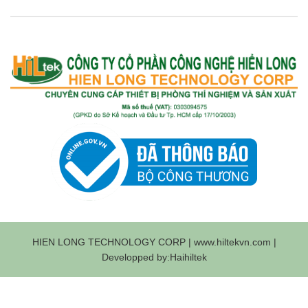
HIEN LONG TECHNOLOGY CORP | www.hiltekvn.com |
Developped by:Haihiltek