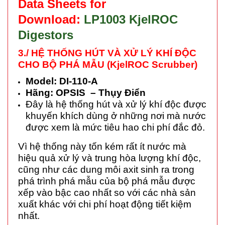
Data Sheets for
Download:
LP1003 KjelROC
Digestors
3./ HỆ THỐNG HÚT VÀ XỬ LÝ KHÍ ĐỘC
CHO BỘ PHÁ MẪU (KjelROC Scrubber)
Model: DI-110-A
Hãng: OPSIS – Thụy Điển
Đây là hệ thống hút và xử lý khí độc được
khuyến khích dùng ở những nơi mà nước
được xem là mức tiêu hao chi phí đắc đỏ.
Vì hệ thống này tốn kém rất ít nước mà
hiệu quả xử lý và trung hòa lượng khí độc,
cũng như các dung môi axit sinh ra trong
phá trình phá mẫu của bộ phá mẫu được
xếp vào bậc cao nhất so với các nhà sản
xuất khác với chi phí hoạt động tiết kiệm
nhất.