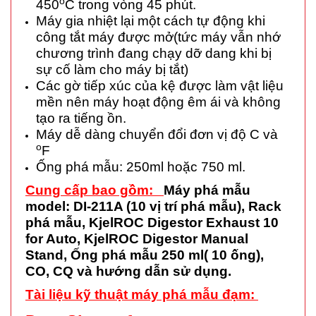
o
450
C trong vòng 45 phút.
Máy gia nhiệt lại một cách tự động khi
công tắt máy được mở(tức máy vẫn nhớ
chương trình đang chạy dỡ dang khi bị
sự cố làm cho máy bị tắt)
Các gờ tiếp xúc của kệ được làm vật liệu
mền nên máy hoạt động êm ái và không
tạo ra tiếng ồn.
Máy dễ dàng chuyển đổi đơn vị độ C và
o
F
Ống phá mẫu: 250ml hoặc 750 ml.
Cung cấp bao gồm:
Máy phá mẫu
model: DI-211A (10 vị trí phá mẫu), Rack
phá mẫu, KjelROC Digestor Exhaust 10
for Auto, KjelROC Digestor Manual
Stand, Ống phá mẫu 250 ml( 10 ống),
CO, CQ và hướng dẫn sử dụng.
Tài liệu kỹ thuật máy phá mẫu đạm: