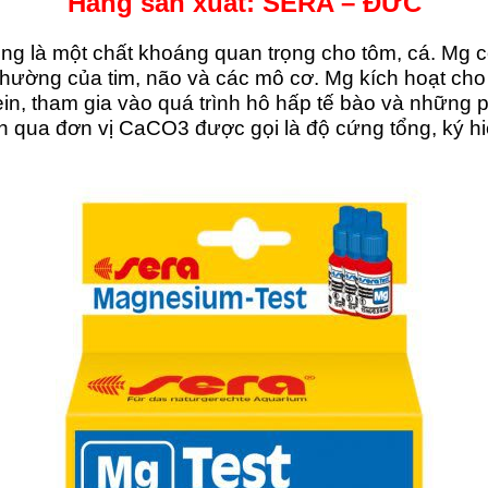
Hãng sản xuất: SERA – ĐỨC
ng là một chất khoáng quan trọng cho tôm, cá. Mg có 
hường của tim, não và các mô cơ. Mg kích hoạt cho 
otein, tham gia vào quá trình hô hấp tế bào và nhữn
n qua đơn vị CaCO3 được gọi là độ cứng tổng, ký h