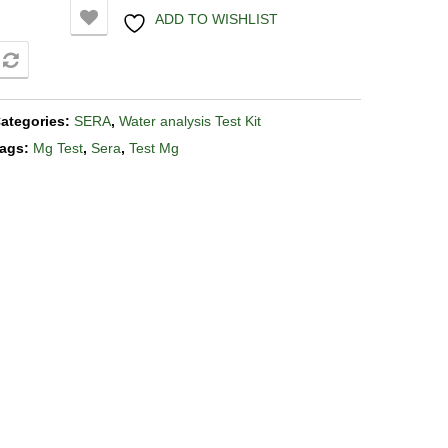
ADD TO WISHLIST
COMPARE
ategories:
SERA
,
Water analysis Test Kit
ags:
Mg Test
,
Sera
,
Test Mg