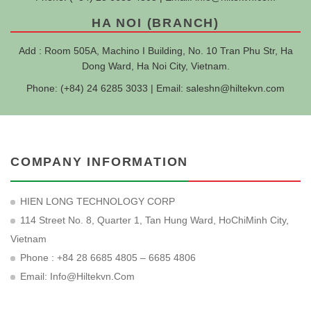
HA NOI (BRANCH)
Add : Room 505A, Machino I Building, No. 10 Tran Phu Str, Ha
Dong Ward, Ha Noi City, Vietnam.
Phone: (+84) 24 6285 3033 | Email:
saleshn@hiltekvn.com
COMPANY INFORMATION
HIEN LONG TECHNOLOGY CORP
114 Street No. 8, Quarter 1, Tan Hung Ward, HoChiMinh City,
Vietnam
Phone : +84 28 6685 4805 – 6685 4806
Email:
Info@hiltekvn.com