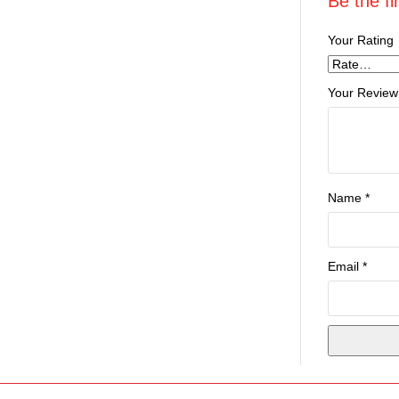
Be the fi
Your Rating
Your Review
Name
*
Email
*