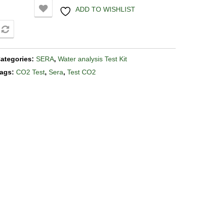
ADD TO WISHLIST
COMPARE
ategories:
SERA
,
Water analysis Test Kit
ags:
CO2 Test
,
Sera
,
Test CO2